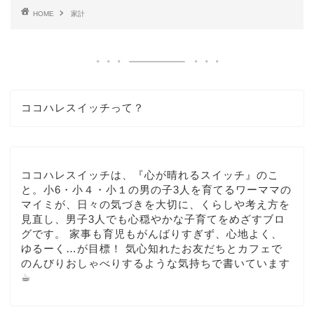
HOME
家計
ココハレスイッチって？
ココハレスイッチは、『心が晴れるスイッチ』のこ
と。小6・小４・小１の男の子3人を育てるワーママの
マイミが、日々の気づきを大切に、くらしや考え方を
見直し、男子3人でも心穏やかな子育てをめざすブロ
グです。 家事も育児もがんばりすぎず、心地よく、
ゆるーく…が目標！ 気心知れたお友だちとカフェで
のんびりおしゃべりするような気持ちで書いています
☕︎