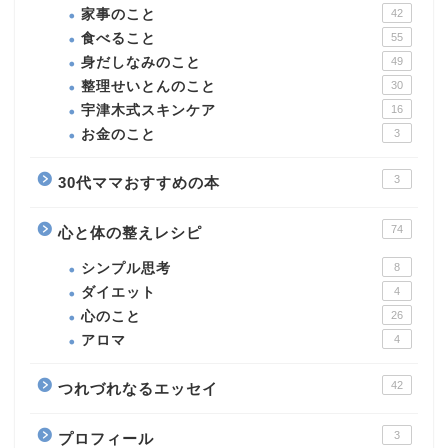
家事のこと
42
食べること
55
身だしなみのこと
49
整理せいとんのこと
30
宇津木式スキンケア
16
お金のこと
3
3
30代ママおすすめの本
74
心と体の整えレシピ
シンプル思考
8
ダイエット
4
心のこと
26
アロマ
4
42
つれづれなるエッセイ
3
プロフィール