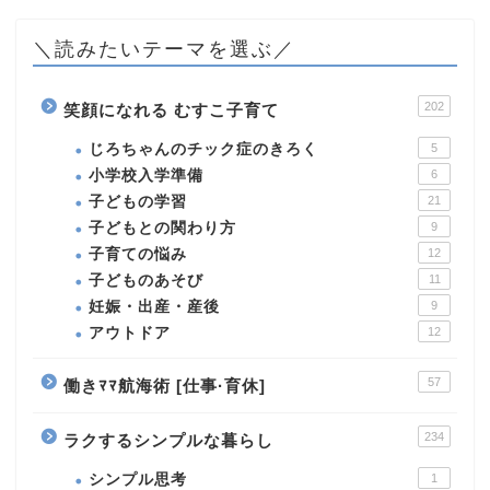
＼読みたいテーマを選ぶ／
202
笑顔になれる むすこ子育て
じろちゃんのチック症のきろく
5
小学校入学準備
6
子どもの学習
21
子どもとの関わり方
9
子育ての悩み
12
子どものあそび
11
妊娠・出産・産後
9
アウトドア
12
57
働きﾏﾏ航海術 [仕事·育休]
234
ラクするシンプルな暮らし
シンプル思考
1