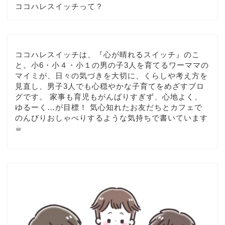
ココハレスイッチって？
ココハレスイッチは、『心が晴れるスイッチ』のこ
と。小6・小４・小１の男の子3人を育てるワーママの
マイミが、日々の気づきを大切に、くらしや考え方を
見直し、男子3人でも心穏やかな子育てをめざすブロ
グです。 家事も育児もがんばりすぎず、心地よく、
ゆるーく…が目標！ 気心知れたお友だちとカフェで
のんびりおしゃべりするような気持ちで書いています
☕︎