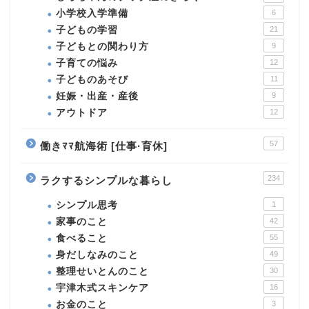
小学校入学準備
6
子どもの学習
21
子どもとの関わり方
9
子育ての悩み
12
子どものあそび
11
妊娠・出産・産後
9
アウトドア
12
57
働きﾏﾏ航海術 [仕事·育休]
234
ラクするシンプルな暮らし
シンプル思考
1
家事のこと
42
食べること
55
身だしなみのこと
49
整理せいとんのこと
30
宇津木式スキンケア
16
お金のこと
3