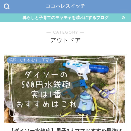
ココハレスイッチ
暮らしと子育てのモヤモヤを晴れにするブログ
― CATEGORY ―
アウトドア
笑顔になれる むすこ子育て
【ダイソー水鉄砲】男子3人ママおすすめ最強は