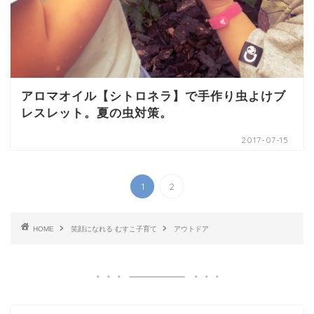
アロマオイル【シトロネラ】で手作り虫よけブ
レスレット。夏の虫対策。
2017-07-15
1
2
HOME
笑顔になれる むすこ子育て
アウトドア