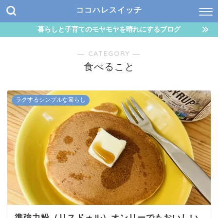
ココハレスイッチ
暮らしと子育てのモヤモヤを晴れにするブログ
― CATEGORY ―
食べること
ラクするシンプルな暮らし
準強力粉（リスドォル）オンリーでもおいしい