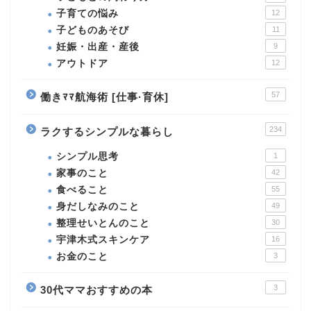
子育ての悩み
12
子どものあそび
11
妊娠・出産・産後
9
アウトドア
12
57
働きﾏﾏ航海術 [仕事·育休]
234
ラクするシンプルな暮らし
シンプル思考
1
家事のこと
42
食べること
55
身だしなみのこと
49
整理せいとんのこと
30
宇津木式スキンケア
16
お金のこと
3
3
30代ママおすすめの本