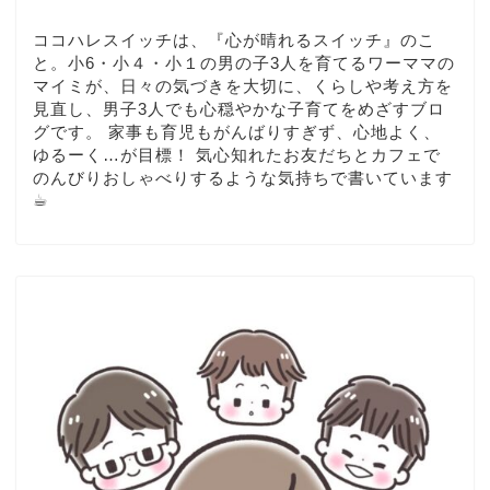
ココハレスイッチは、『心が晴れるスイッチ』のこ
と。小6・小４・小１の男の子3人を育てるワーママの
マイミが、日々の気づきを大切に、くらしや考え方を
見直し、男子3人でも心穏やかな子育てをめざすブロ
グです。 家事も育児もがんばりすぎず、心地よく、
ゆるーく…が目標！ 気心知れたお友だちとカフェで
のんびりおしゃべりするような気持ちで書いています
☕︎