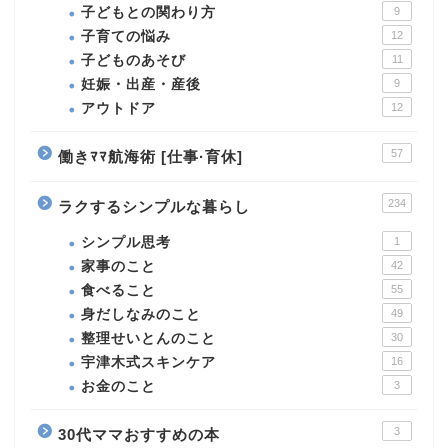
子どもとの関わり方
9
子育ての悩み
12
子どものあそび
11
妊娠・出産・産後
9
アウトドア
12
57
働きﾏﾏ航海術 [仕事·育休]
234
ラクするシンプルな暮らし
シンプル思考
1
家事のこと
42
食べること
55
身だしなみのこと
49
整理せいとんのこと
30
宇津木式スキンケア
16
お金のこと
3
3
30代ママおすすめの本