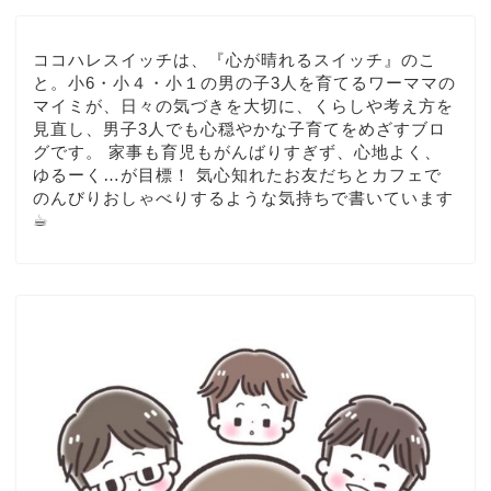
ココハレスイッチは、『心が晴れるスイッチ』のこ
と。小6・小４・小１の男の子3人を育てるワーママの
マイミが、日々の気づきを大切に、くらしや考え方を
見直し、男子3人でも心穏やかな子育てをめざすブロ
グです。 家事も育児もがんばりすぎず、心地よく、
ゆるーく…が目標！ 気心知れたお友だちとカフェで
のんびりおしゃべりするような気持ちで書いています
☕︎