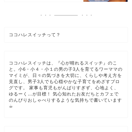
ココハレスイッチって？
ココハレスイッチは、『心が晴れるスイッチ』のこ
と。小6・小４・小１の男の子3人を育てるワーママの
マイミが、日々の気づきを大切に、くらしや考え方を
見直し、男子3人でも心穏やかな子育てをめざすブロ
グです。 家事も育児もがんばりすぎず、心地よく、
ゆるーく…が目標！ 気心知れたお友だちとカフェで
のんびりおしゃべりするような気持ちで書いています
☕︎