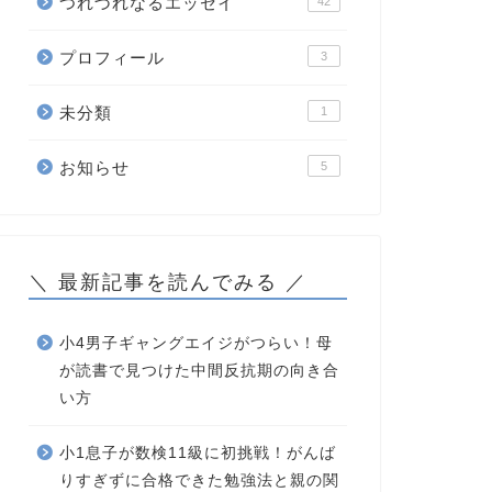
つれづれなるエッセイ
42
プロフィール
3
未分類
1
お知らせ
5
＼ 最新記事を読んでみる ／
小4男子ギャングエイジがつらい！母
が読書で見つけた中間反抗期の向き合
い方
小1息子が数検11級に初挑戦！がんば
りすぎずに合格できた勉強法と親の関