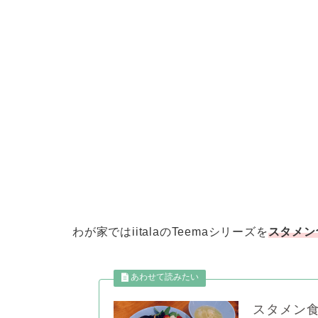
わが家ではiitalaのTeemaシリーズを
スタメン
スタメン食