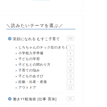
＼読みたいテーマを選ぶ／
笑顔になれる むすこ子育て
202
じろちゃんのチック症のきろく
5
小学校入学準備
6
子どもの学習
21
子どもとの関わり方
9
子育ての悩み
12
子どものあそび
11
妊娠・出産・産後
9
アウトドア
12
働きﾏﾏ航海術 [仕事·育休]
57