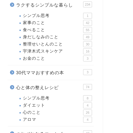
ラクするシンプルな暮らし
234
シンプル思考
1
家事のこと
42
食べること
55
身だしなみのこと
49
整理せいとんのこと
30
宇津木式スキンケア
16
お金のこと
3
30代ママおすすめの本
3
心と体の整えレシピ
74
シンプル思考
8
ダイエット
4
心のこと
26
アロマ
4