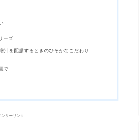
い
シリーズ
噌汁を配膳するときのひそかなこだわり
置で
ポンサーリンク