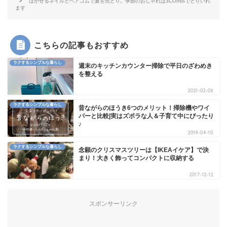
はがせるネイルとヘアゴムで夏を先どり。季節のおしゃれは3COINSでとりいれ
ます
こちらの記事もおすすめ
ラクするシンプルな暮らし
週末のキッチンカウンター掃除で平日のざわめき
を整える
2021-02-06
ラクするシンプルな暮らし
昔ながらのほうき6つのメリット！掃除機やワイ
パーと比較|実はズボラな人＆子育て中にぴったり
♪
2019-04-10
ラクするシンプルな暮らし
念願のクリスマスツリーは【IKEAイケア】で決
まり！大きく飾ってコンパクトに収納する
2017-12-12
スポンサーリンク