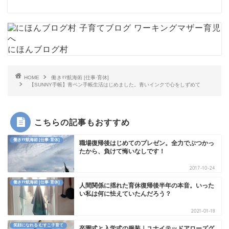
にほんブログ村
HOME
働きﾏﾏ航海術 [仕事·育休]
【SUNNY手帳】青ペン手帳生活はじめました。青いインクで心をしずめて
こちらの記事もおすすめ
働きﾏﾏ航海術 [仕事·育休]
職場復帰後はじめてのプレゼン。全力でぶつかっ
たから、負けて悔いなしです！
2017-10-24
働きﾏﾏ航海術 [仕事·育休]
人間関係に揺れた育休復帰後半年の本音。いった
い私は何に怯えていたんだろう？
2021-01-18
笑顔になれる むすこ子育て
卒園式と入学式の服装｜ユナイテッドアローズグ