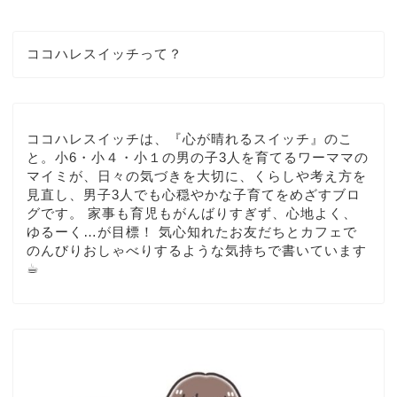
ココハレスイッチって？
ココハレスイッチは、『心が晴れるスイッチ』のこ
と。小6・小４・小１の男の子3人を育てるワーママの
マイミが、日々の気づきを大切に、くらしや考え方を
見直し、男子3人でも心穏やかな子育てをめざすブロ
グです。 家事も育児もがんばりすぎず、心地よく、
ゆるーく…が目標！ 気心知れたお友だちとカフェで
のんびりおしゃべりするような気持ちで書いています
☕︎