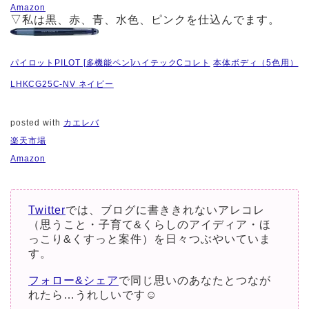
Amazon
▽私は黒、赤、青、水色、ピンクを仕込んでます。
パイロット
PILOT [
多機能ペン
]
ハイテック
C
コレト
本体ボディ（
5
色用）
LHKCG25C-NV
ネイビー
posted with
カエレバ
楽天市場
Amazon
Twitter
では、ブログに書ききれないアレコレ
（思うこと・子育て&くらしのアイディア・ほ
っこり&くすっと案件）を日々つぶやいていま
す。
フォロー&シェア
で同じ思いのあなたとつなが
れたら…うれしいです☺︎