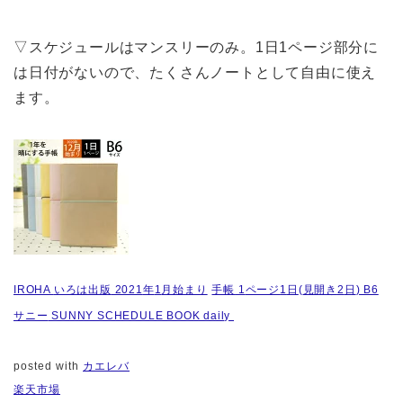
▽スケジュールはマンスリーのみ。1日1ページ部分に
は日付がないので、たくさんノートとして自由に使え
ます。
IROHA
いろは出版
2021
年
1
月始まり
手帳
1
ページ
1
日
(
見開き
2
日
) B6
サニー
SUNNY SCHEDULE BOOK daily
posted with
カエレバ
楽天市場