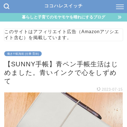
ココハレスイッチ
暮らしと子育てのモヤモヤを晴れにするブログ
このサイトはアフィリエイト広告（Amazonアソシエ
イト含む）を掲載しています。
働きﾏﾏ航海術 [仕事·育休]
【SUNNY手帳】青ペン手帳生活はじ
めました。青いインクで心をしずめ
て
2023-07-15