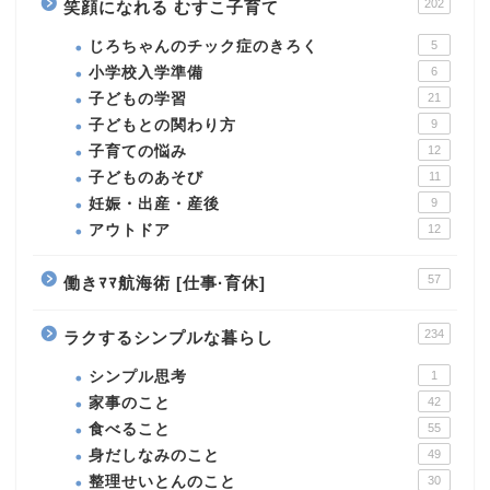
202
笑顔になれる むすこ子育て
じろちゃんのチック症のきろく
5
小学校入学準備
6
子どもの学習
21
子どもとの関わり方
9
子育ての悩み
12
子どものあそび
11
妊娠・出産・産後
9
アウトドア
12
57
働きﾏﾏ航海術 [仕事·育休]
234
ラクするシンプルな暮らし
シンプル思考
1
家事のこと
42
食べること
55
身だしなみのこと
49
整理せいとんのこと
30