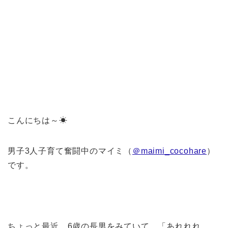
こんにちは～☀︎
男子3人子育て奮闘中のマイミ（
＠
maimi_cocohare
）
です。
ちょっと最近、6歳の長男をみていて、「あれれれ